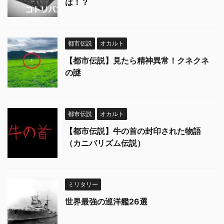
は！？
都市伝説
オカルト
【都市伝説】見たら精神異常！クネクネ
の謎
都市伝説
オカルト
【都市伝説】牛の首の封印された物語
（カニバリズム伝説）
ミリタリー
世界最強の巡洋艦26選