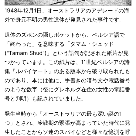
1948年12月1日、オーストラリアのアデレードの海
外で身元不明の男性遺体が発見された事件です。
遺体のズボンの隠しポケットから、ペルシア語で
「終わった」を意味する「タマム・シュッド
("Tamam Shud")」という語句が記された紙片が見
つかっています。この紙片は、11世紀ペルシアの詩
集『ルバイヤート』のある版本から破り取られたも
のであり、本には他に、手書きの暗号文や電話番号
のような数字（後にグレネルグ在住の女性の電話番
号と判明）も記されていました。
発生当時から「オーストラリアの最も深い謎の1
つ」とされ、冷戦期の緊張が高まっていた時代に発
生したことからソ連のスパイなどと様々な憶測を呼