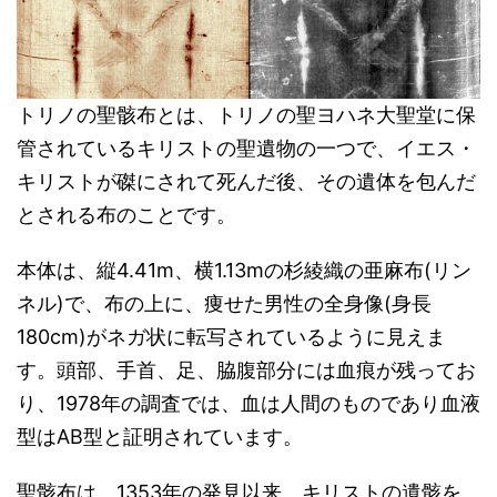
トリノの聖骸布とは、トリノの聖ヨハネ大聖堂に保
管されているキリストの聖遺物の一つで、イエス・
キリストが磔にされて死んだ後、その遺体を包んだ
とされる布のことです。
本体は、縦4.41m、横1.13mの杉綾織の亜麻布(リン
ネル)で、布の上に、痩せた男性の全身像(身長
180cm)がネガ状に転写されているように見えま
す。頭部、手首、足、脇腹部分には血痕が残ってお
り、1978年の調査では、血は人間のものであり血液
型はAB型と証明されています。
聖骸布は、1353年の発見以来、キリストの遺骸を