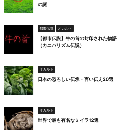
の謎
都市伝説
オカルト
【都市伝説】牛の首の封印された物語
（カニバリズム伝説）
オカルト
日本の恐ろしい伝承・言い伝え20選
オカルト
世界で最も有名なミイラ12選