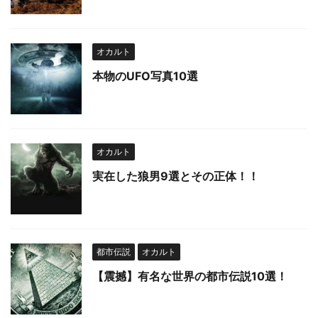
オカルト
本物のUFO写真10選
オカルト
実在した狼男9選とその正体！！
都市伝説
オカルト
【震撼】有名な世界の都市伝説10選！