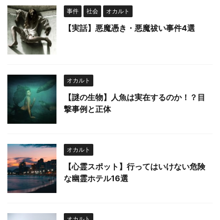
事件
社会
オカルト
【実話】悪魔憑き・悪魔祓い事件4選
オカルト
【謎の生物】人魚は実在するのか！？目
撃事例と正体
オカルト
【心霊スポット】行ってはいけない危険
な幽霊ホテル16選
オカルト