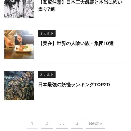
【閲覧注意】日本三大怨霊と本当に怖い
祟り7選
オカルト
【実在】世界の人喰い族・集団10選
オカルト
日本最強の妖怪ランキングTOP20
1
2
…
6
Next »