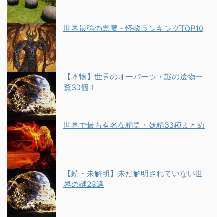
世界最強の悪魔・怪物ランキングTOP10
【本物】世界のオーパーツ・謎の遺物一
覧30個！
世界で最も有名な精霊・妖精33種まとめ
【続・未解明】未だ解明されていない世
界の謎28選