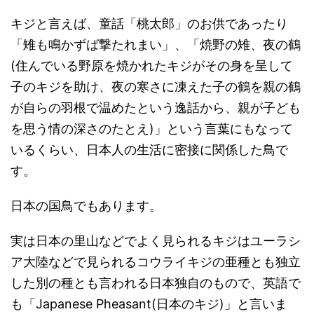
キジと言えば、童話「桃太郎」のお供であったり
「雉も鳴かずば撃たれまい」、「焼野の雉、夜の鶴
(住んでいる野原を焼かれたキジがその身を呈して
子のキジを助け、夜の寒さに凍えた子の鶴を親の鶴
が自らの羽根で温めたという逸話から、親が子ども
を思う情の深さのたとえ)」という言葉にもなって
いるくらい、日本人の生活に密接に関係した鳥で
す。
日本の国鳥でもあります。
実は日本の里山などでよく見られるキジはユーラシ
ア大陸などで見られるコウライキジの亜種とも独立
した別の種とも言われる日本独自のもので、英語で
も「Japanese Pheasant(日本のキジ)」と言いま