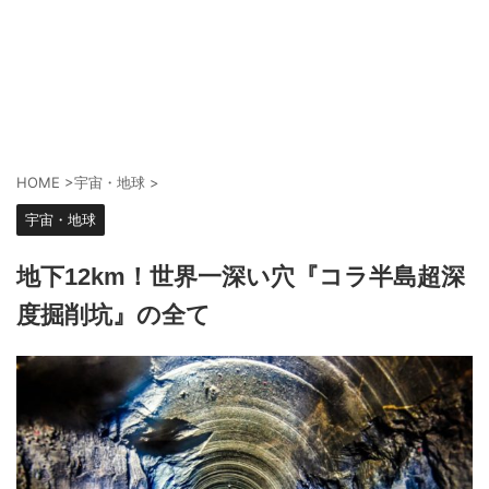
HOME
>
宇宙・地球
>
宇宙・地球
地下12km！世界一深い穴『コラ半島超深
度掘削坑』の全て