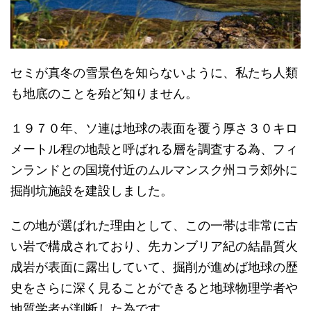
セミが真冬の雪景色を知らないように、私たち人類
も地底のことを殆ど知りません。
１９７０年、ソ連は地球の表面を覆う厚さ３０キロ
メートル程の地殻と呼ばれる層を調査する為、フィ
ンランドとの国境付近のムルマンスク州コラ郊外に
掘削坑施設を建設しました。
この地が選ばれた理由として、この一帯は非常に古
い岩で構成されており、先カンブリア紀の結晶質火
成岩が表面に露出していて、掘削が進めば地球の歴
史をさらに深く見ることができると地球物理学者や
地質学者が判断した為です。