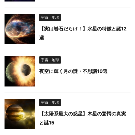
宇宙・地球
【実は岩石だらけ！】水星の特徴と謎12
選
宇宙・地球
夜空に輝く月の謎・不思議10選
宇宙・地球
【太陽系最大の惑星】木星の驚愕の真実
と謎15