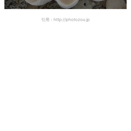
引用：http://photozou.jp