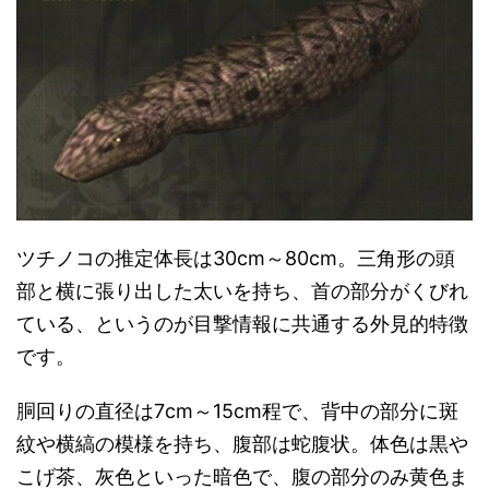
ツチノコの推定体長は30cm～80cm。三角形の頭
部と横に張り出した太いを持ち、首の部分がくびれ
ている、というのが目撃情報に共通する外見的特徴
です。
胴回りの直径は7cm～15cm程で、背中の部分に斑
紋や横縞の模様を持ち、腹部は蛇腹状。体色は黒や
こげ茶、灰色といった暗色で、腹の部分のみ黄色ま