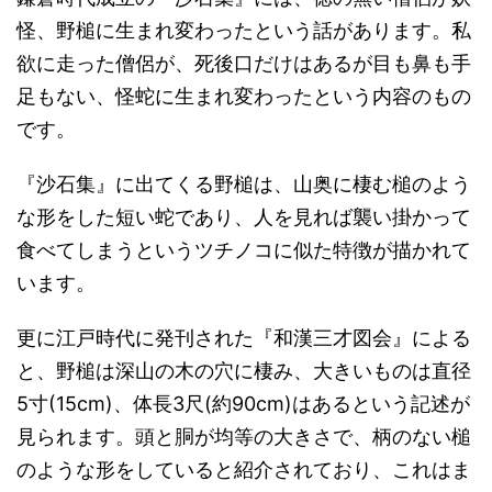
怪、野槌に生まれ変わったという話があります。私
欲に走った僧侶が、死後口だけはあるが目も鼻も手
足もない、怪蛇に生まれ変わったという内容のもの
です。
『沙石集』に出てくる野槌は、山奥に棲む槌のよう
な形をした短い蛇であり、人を見れば襲い掛かって
食べてしまうというツチノコに似た特徴が描かれて
います。
更に江戸時代に発刊された『和漢三才図会』による
と、野槌は深山の木の穴に棲み、大きいものは直径
5寸(15cm)、体長3尺(約90cm)はあるという記述が
見られます。頭と胴が均等の大きさで、柄のない槌
のような形をしていると紹介されており、これはま