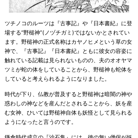
ツチノコのルーツは『古事記』や『日本書紀』に登
場する“野槌神”(ノヅチガミ)ではないかとされてい
ます。野槌神の正式名称はカヤノヒメという草の女
神で、『古事記』『日本書紀』ともに彼女の容姿に
触れている記載は見られないものの、夫のオオヤマ
ツミが蛇の体をしていることから、野槌神も蛇体を
していると考えられるようになりました。
時代が下り、仏教が普及すると野槌神は暗闇の神や
惑わしの神などを産んだとされることから、妖を産
む女神、ひいては野槌神自体も妖怪として見られる
ようになったと言うのです。
鎌倉時代成立の『沙石集』には、徳の無い僧侶が妖