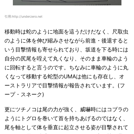
引用:http://underzero.net
移動時は蛇のように地面を這うだけだなく、尺取虫
のように体を伸び縮みさせながら前進・後退すると
いう目撃情報も寄せられており、坂道を下る時には
自分の尻尾を咥えて丸くなり、そのまま車輪のよう
に回転すると言うのです。ちなみに車輪のように丸
くなって移動する蛇型のUMAは他にも存在し、オ
ーストラリアで目撃情報が報告されています。(フ
ープ・スネーク)
更にツチノコは尾の力が強く、威嚇時にはコブラの
ようにトグロを巻いて首を持ちあげるのではなく、
尾を軸として体を垂直に起立させる姿が目撃されて