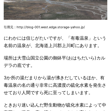
引用元：http://blog-001.west.edge.storage-yahoo.jp/
にわかには信じがたいですが、「有毒温泉」という
名前の温泉が、北海道上川郡上川町にあります。
場所は大雪山国立公園の御鉢平(おはちだいら)カル
デラの底です。
3か所の湯だまりから湯が沸きだしているほか、有
毒温泉の名の通り非常に高濃度の硫化水素を発生さ
せており人間ですら死に至ってしまいます。
ときおり迷い込んだ野生動物が硫化水素によって中