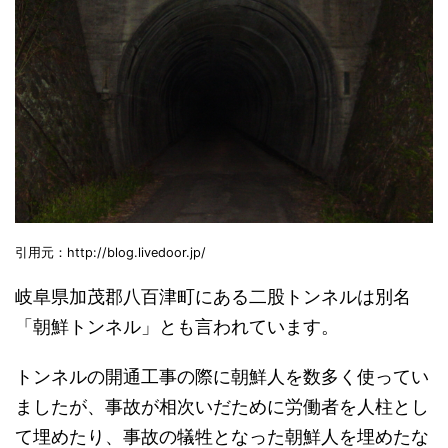
引用元：http://blog.livedoor.jp/
岐阜県加茂郡八百津町にある二股トンネルは別名
「朝鮮トンネル」とも言われています。
トンネルの開通工事の際に朝鮮人を数多く使ってい
ましたが、事故が相次いだために労働者を人柱とし
て埋めたり、事故の犠牲となった朝鮮人を埋めたな