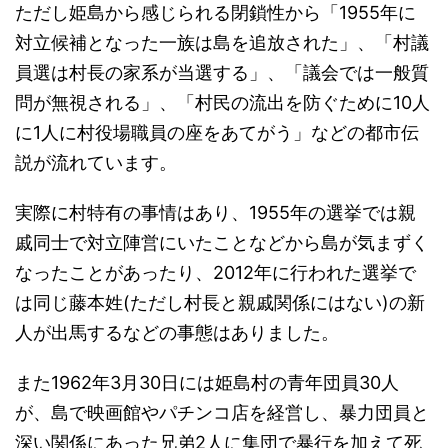
ただし姫島から感じられる閉鎖性から「1955年に
対立候補となった一族は島を追放された」、「村議
員選は村長の家系が当選する」、「議会では一般質
問が無視される」、「村民の流出を防ぐために10人
に1人に村役場職員の座をあてがう」などの都市伝
説が流れています。
実際に村特有の事情はあり、1955年の選挙では親
戚同士で対立陣営にいたことなどから島が気まずく
なったことがあったり、2012年に行われた選挙で
は同じ藤本姓(ただし村長と親戚関係にはない)の新
人が出馬するなどの事態はありました。
また1962年3月30日には姫島村の青年団員30人
が、島で映画館やパチンコ店を経営し、暴力団員と
深い関係にあった兄弟2人に集団で暴行を加えて死