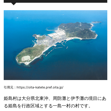
引用元：https://oita-katete.pref.oita.jp/
姫島村は大分県北東沖、周防灘と伊予灘の境目にあ
る姫島を行政区域とする一島一村の村です。