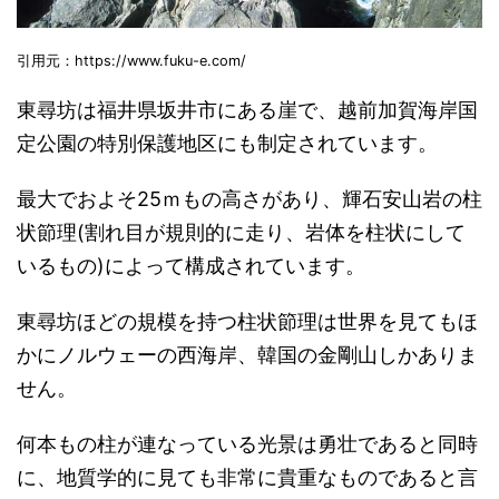
引用元：https://www.fuku-e.com/
東尋坊は福井県坂井市にある崖で、越前加賀海岸国
定公園の特別保護地区にも制定されています。
最大でおよそ25ｍもの高さがあり、輝石安山岩の柱
状節理(割れ目が規則的に走り、岩体を柱状にして
いるもの)によって構成されています。
東尋坊ほどの規模を持つ柱状節理は世界を見てもほ
かにノルウェーの西海岸、韓国の金剛山しかありま
せん。
何本もの柱が連なっている光景は勇壮であると同時
に、地質学的に見ても非常に貴重なものであると言