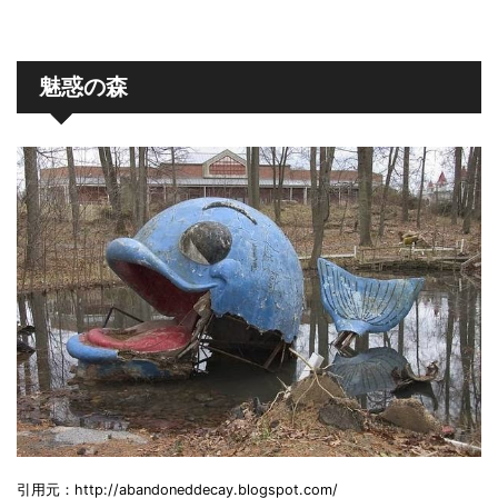
魅惑の森
引用元：http://abandoneddecay.blogspot.com/