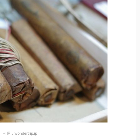
引用：wondertrip.jp