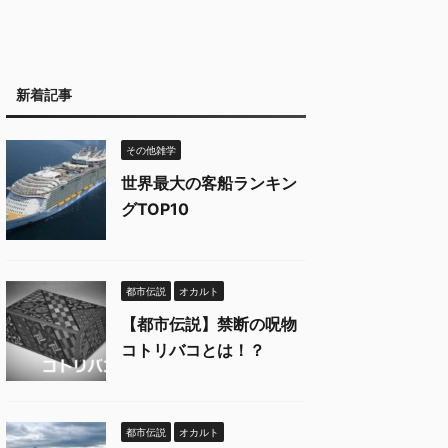
新着記事
その他雑学
世界最大の客船ランキン
グTOP10
都市伝説
オカルト
【都市伝説】禁断の呪物
コトリバコとは！？
都市伝説
オカルト