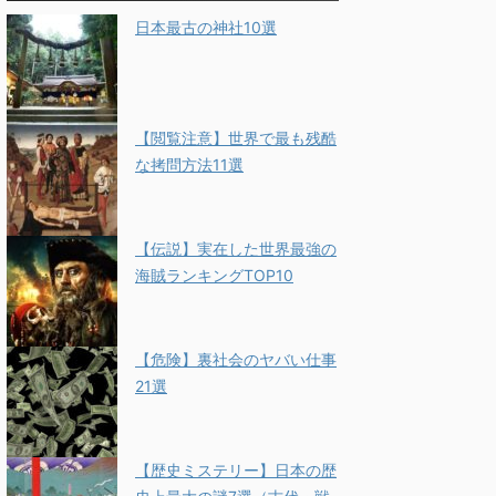
日本最古の神社10選
【閲覧注意】世界で最も残酷
な拷問方法11選
【伝説】実在した世界最強の
海賊ランキングTOP10
【危険】裏社会のヤバい仕事
21選
【歴史ミステリー】日本の歴