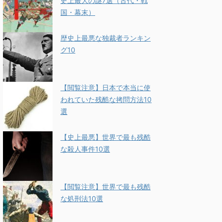
史上最大の謎7選（古代・戦
国・幕末）
歴史上最悪な独裁者ランキン
グ10
【閲覧注意】日本で本当に使
われていた残酷な拷問方法10
選
【史上最悪】世界で最も残酷
な殺人事件10選
【閲覧注意】世界で最も残酷
な処刑法10選