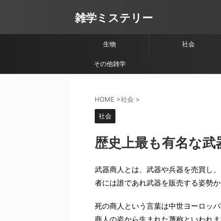
雑学ミステリー
生物
社会
その他雑学
HOME
>
社会
>
社会
歴史上最も有名な武
武器商人とは、武器や兵器を売買し、
者には誰であれ武器を販売する姿勢か
死の商人という言葉は中世ヨーロッパ
商人の姿から生まれた蔑称といわれま